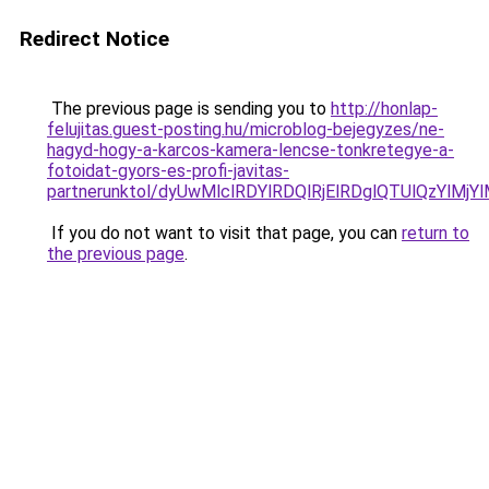
Redirect Notice
The previous page is sending you to
http://honlap-
felujitas.guest-posting.hu/microblog-bejegyzes/ne-
hagyd-hogy-a-karcos-kamera-lencse-tonkretegye-a-
fotoidat-gyors-es-profi-javitas-
partnerunktol/dyUwMlclRDYlRDQlRjElRDglQTUlQzYlMj
If you do not want to visit that page, you can
return to
the previous page
.