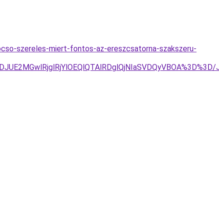
cso-szereles-miert-fontos-az-ereszcsatorna-szakszeru-
TJDJUE2MGwlRjglRjYlOEQlQTAlRDglQjNIaSVDQyVBOA%3D%3D