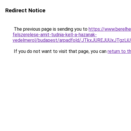
Redirect Notice
The previous page is sending you to
https://www.berelh
felszerelese-amit-tudnia-kell-a-hazanak-
vedelmerol/budapest/arpadfold/JTkxJUREJUUxJTg
If you do not want to visit that page, you can
return to t