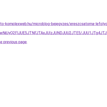
eto-komplexweb.hu/microblog-bejegyzes/ereszcsatorna-lefolyo
zLiUwNiUyQ2FlJUE5JTNFJTAxJUIzJUNDJUU2JTE5/JUU1JTg4J
he previous page
.